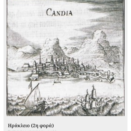
Ηράκλειο (2η φορά)