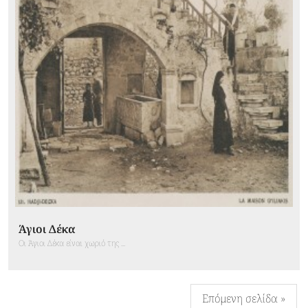
Άγιοι Δέκα
Οι Άγιοι Δέκα είναι χωριό της ...
Επόμενη σελίδα »