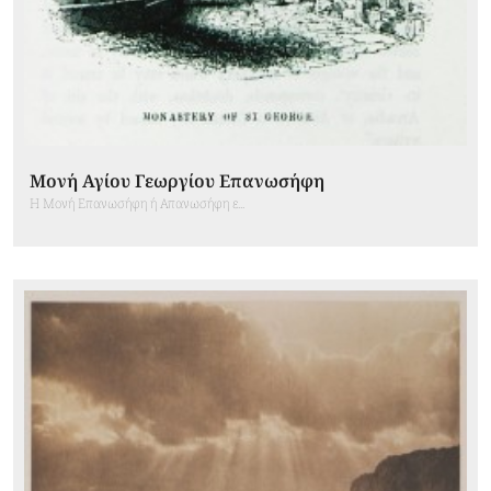
Μονή Αγίου Γεωργίου Επανωσήφη
H Μονή Επανωσήφη ή Απανωσήφη ε...