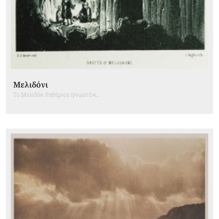
Μελιδόνι
Το Μελιδόνι Ρεθύμνου (γνωστό κ...