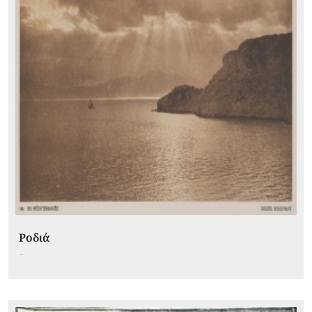
Ροδιά
...