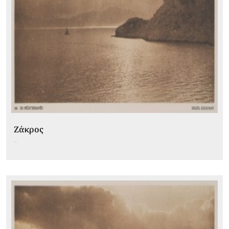
Ζάκρος
...